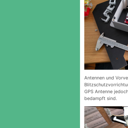
Antennen und Vorver
Blitzschutzvorricht
GPS Antenne jedoch 
bedampft sind.