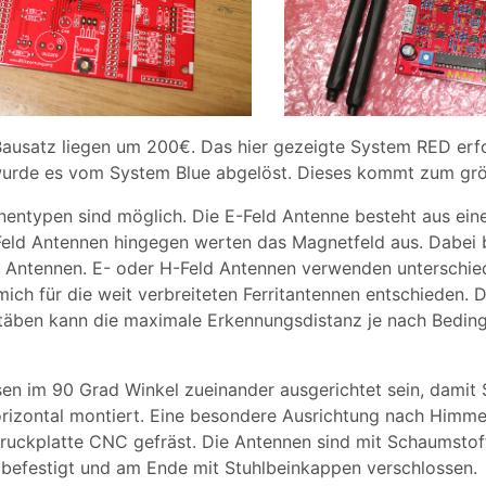
Bausatz liegen um 200€. Das hier gezeigte System RED erf
wurde es vom System Blue abgelöst. Dieses kommt zum größ
entypen sind möglich. Die E-Feld Antenne besteht aus ein
-Feld Antennen hingegen werten das Magnetfeld aus. Dabei 
Antennen. E- oder H-Feld Antennen verwenden unterschiedli
mich für die weit verbreiteten Ferritantennen entschieden. 
stäben kann die maximale Erkennungsdistanz je nach Bedi
sen im 90 Grad Winkel zueinander ausgerichtet sein, damit
rizontal montiert. Eine besondere Ausrichtung nach Himmels
ruckplatte CNC gefräst. Die Antennen sind mit Schaumstoff
befestigt und am Ende mit Stuhlbeinkappen verschlossen.