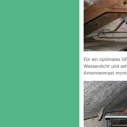
Für ein optimales 
Wasserdicht und seh
Antennenmast monti