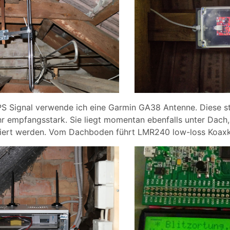
GPS Signal verwende ich eine Garmin GA38 Antenne. Diese 
r empfangsstark. Sie liegt momentan ebenfalls unter Dach,
ert werden. Vom Dachboden führt LMR240 low-loss Koaxka