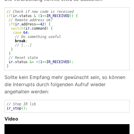
// Check if new code is received
if
(
ir.
status
&
(
1
<<
IR_RECEIVED
)
)
{
// Remote address ok?
if
(
ir.
address
==
42
)
{
switch
(
ir.
command
)
{
case
64
:
// Do something useful
break
;
// [...]
}
}
// Reset state
ir.
status
&=
~
(
1
<<
IR_RECEIVED
)
;
}
Sollte kein Empfang mehr gewünscht sein, so können
die Interrupts durch folgenden Aufruf wieder
angehalten werden:
// Stop IR lib
ir_stop
(
)
;
Video