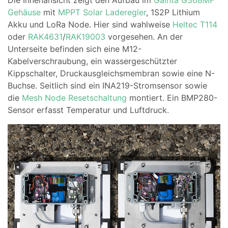
Die Innenansicht zeigt den Aufbau im
Gainta G368MF
Gehäuse
mit
MPPT Solar Laderegler
, 1S2P Lithium
Akku und LoRa Node. Hier sind wahlweise
Heltec T114
oder
RAK4631
/
RAK19003
vorgesehen. An der
Unterseite befinden sich eine M12-
Kabelverschraubung, ein wassergeschützter
Kippschalter, Druckausgleichsmembran sowie eine N-
Buchse. Seitlich sind ein INA219-Stromsensor sowie
die
Mesh Node Resetschaltung
montiert. Ein BMP280-
Sensor erfasst Temperatur und Luftdruck.