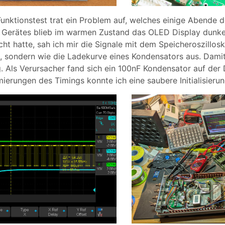
unktionstest trat ein Problem auf, welches einige Abende 
 Gerätes blieb im warmen Zustand das OLED Display dunkel
ht hatte, sah ich mir die Signale mit dem Speicheroszillosk
g, sondern wie die Ladekurve eines Kondensators aus. Damit
ung. Als Verursacher fand sich ein 100nF Kondensator auf de
ierungen des Timings konnte ich eine saubere Initialisierun