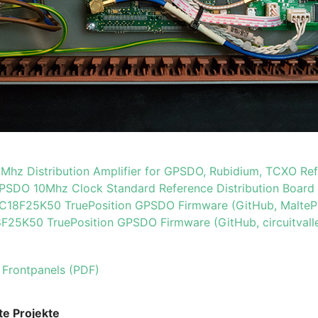
0Mhz Distribution Amplifier for GPSDO, Rubidium, TCXO Ref
PSDO 10Mhz Clock Standard Reference Distribution Board (
PIC18F25K50 TruePosition GPSDO Firmware (GitHub, MalteP
8F25K50 TruePosition GPSDO Firmware (GitHub, circuitvall
 Frontpanels (PDF)
te Projekte