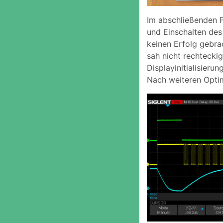
Im abschließenden F
und Einschalten des
keinen Erfolg gebrac
sah nicht rechtecki
Displayinitialisier
Nach weiteren Optim