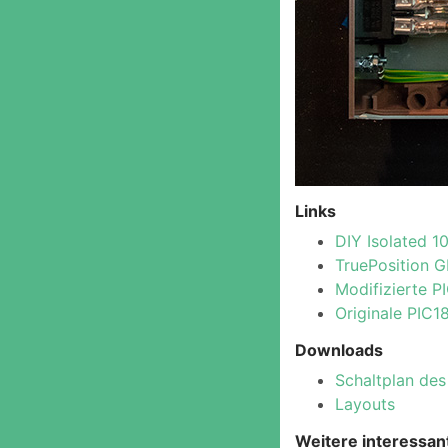
Links
DIY Isolated 1
TruePosition G
Modifizierte 
Originale PIC1
Downloads
Schaltplan des
Layouts
Weitere interessan