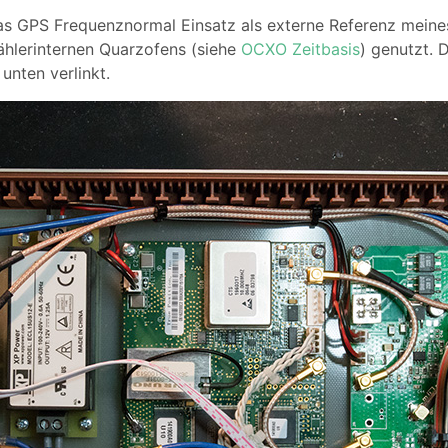
as GPS Frequenznormal Einsatz als externe Referenz meines
hlerinternen Quarzofens (siehe
OCXO Zeitbasis
) genutzt. 
 unten verlinkt.