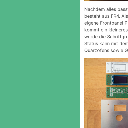
Nachdem alles passt
besteht aus FR4. Als
eigene Frontpanel P
kommt ein kleineres
wurde die Schriftgr
Status kann mit dem
Quarzofens sowie G