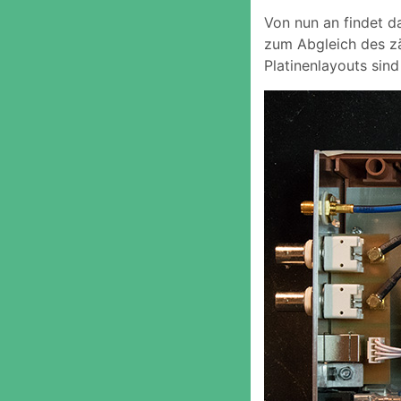
Von nun an findet d
zum Abgleich des zä
Platinenlayouts sind